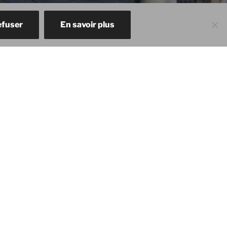
fuser
En savoir plus
Descendre
tact
au
contenu
 de Somme, la Galerie Maznel
30 et de 14h30 à 18h30, ainsi
aires et le mois de septembre