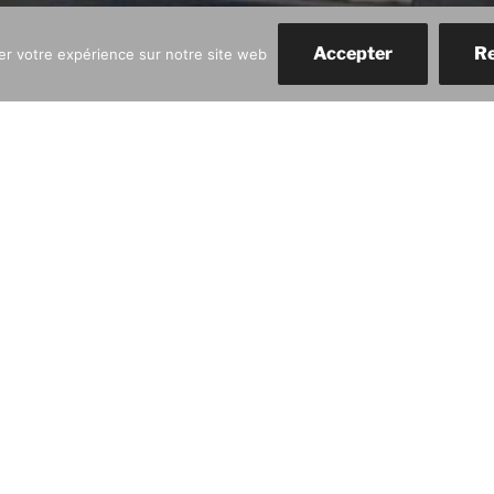
Accepter
Re
rer votre expérience sur notre site web
tualités
Présentation
Expositions
Artistes
Con
RAIN
Etape artistique incontournable en Baie
vous accueille aux horaires suivants
le vendredi de 14h30 à18h30
le samedi et le dimanche de 10h30 à 12h
que les ponts et jours fériés.
tous les jours pendant les vacances scol
de 14h30 à 18h30. Fermé le mercredi.