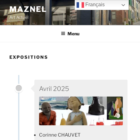
Aller
Français
MAZNEL
au
Art Actuel
contenu
principal
Menu
EXPOSITIONS
Avril 2025
Corinne CHAUVET