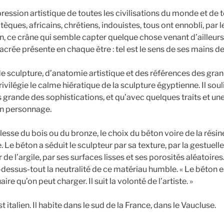
expression artistique de toutes les civilisations du monde et de 
èques, africains, chrétiens, indouistes, tous ont ennobli, par l
an, ce crâne qui semble capter quelque chose venant d’ailleurs.
acrée présente en chaque être : tel est le sens de ses mains d
e sculpture, d’anatomie artistique et des références des grand
ilégie le calme hiératique de la sculpture égyptienne. Il soul
us grande des sophistications, et qu’avec quelques traits et un
’un personnage.
lesse du bois ou du bronze, le choix du béton voire de la rés
Le béton a séduit le sculpteur par sa texture, par la gestuell
r de l’argile, par ses surfaces lisses et ses porosités aléatoire
essus-tout la neutralité de ce matériau humble. « Le béton e
ire qu’on peut charger. Il suit la volonté de l’artiste. »
italien. Il habite dans le sud de la France, dans le Vaucluse.