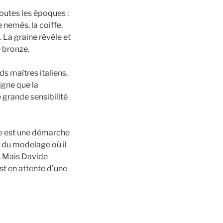
toutes les époques :
e nemès, la coiffe,
 La graine révèle et
e bronze.
s maîtres italiens,
igne que la
e grande sensibilité
ine est une démarche
e du modelage où il
s. Mais Davide
st en attente d’une