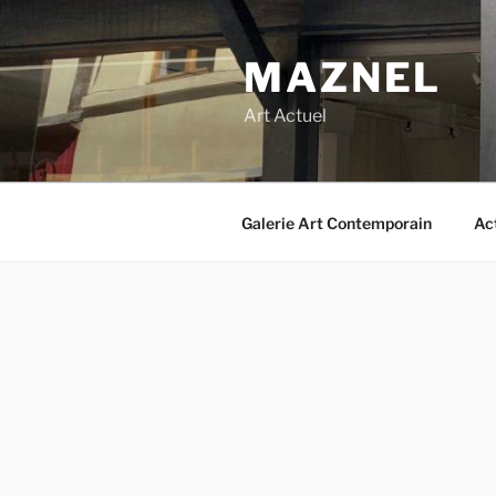
Aller
au
MAZNEL
contenu
principal
Art Actuel
Galerie Art Contemporain
Ac